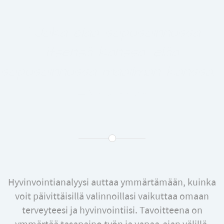
“ Joka elää sopusoinnussa
itsensä kanssa, elää
sopusoinnussa maailman kanssa. ”
— Marcus Aurelius
Hyvinvointianalyysi auttaa ymmärtämään, kuinka
voit päivittäisillä valinnoillasi vaikuttaa omaan
terveyteesi ja hyvinvointiisi. Tavoitteena on