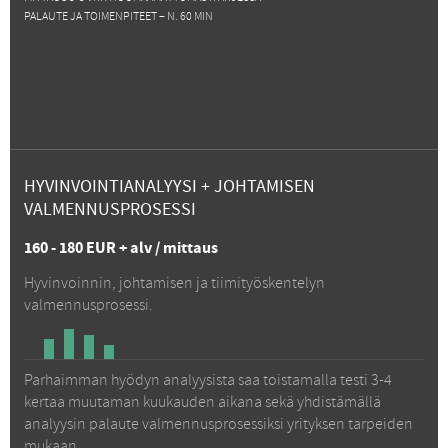
PALAUTE JA TOIMENPITEET – N. 60 MIN
HYVINVOINTIANALYYSI + JOHTAMISEN
VALMENNUSPROSESSI
160
-
180
EUR + alv / mittaus
Hyvinvoinnin, johtamisen ja tiimityöskentelyn
valmennusprosessi.
Parhaimman hyödyn analyysista saa toistamalla testi 3-4
kertaa muutaman kuukauden aikana sekä yhdistämällä
analyysin palaute valmennusprosessiksi yrityksen tarpeiden
mukaan.