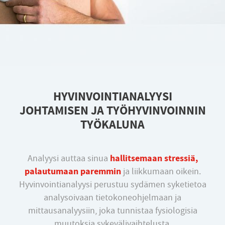
HYVINVOINTIANALYYSI
JOHTAMISEN JA TYÖHYVINVOINNIN
TYÖKALUNA
hallitsemaan stressiä,
Analyysi auttaa sinua
palautumaan paremmin
ja liikkumaan oikein.
Hyvinvointianalyysi perustuu sydämen syketietoa
analysoivaan tietokoneohjelmaan ja
mittausanalyysiin, joka tunnistaa fysiologisia
muutoksia sykevälivaihtelusta.