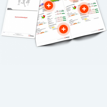
+
+
+