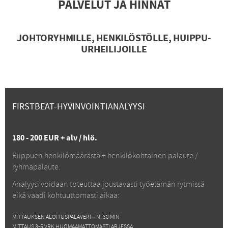
PALVELUT JA HINNAT
JOHTORYHMILLE, HENKILÖSTÖLLE, HUIPPU-
URHEILIJOILLE
FIRSTBEAT-HYVINVOINTIANALYYSI
180
-
200
EUR + alv / hlö.
Riippuen henkilömäärästä + henkilökohtainen palaute /
ryhmäpalaute.
Analyysi voidaan toteuttaa joustavasti työelämän rytmissä
eikä vaadi kohtuuttomasti aikaa:
MITTAUKSEN ALOITUSPALAVERI – N. 30 MIN
MITTAUS 3-5 VRK HUOMAAMATTOMASTI ARJESSA